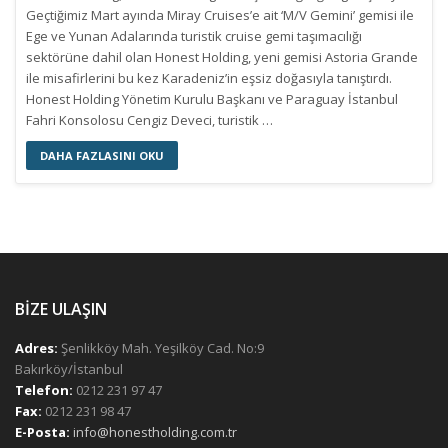
Geçtiğimiz Mart ayında Miray Cruises’e ait ‘M/V Gemini’ gemisi ile
Ege ve Yunan Adalarında turistik cruise gemi taşımacılığı
sektörüne dahil olan Honest Holding, yeni gemisi Astoria Grande
ile misafirlerini bu kez Karadeniz’in eşsiz doğasıyla tanıştırdı.
Honest Holding Yönetim Kurulu Başkanı ve Paraguay İstanbul
Fahri Konsolosu Cengiz Deveci, turistik …
DAHA FAZLASINI OKU
BİZE ULAŞIN
Adres:
Şenlikköy Mah. Yeşilköy Cad. No:9
Bakırköy/İstanbul
Telefon:
0212 231 97 47
Fax:
0212 231 98 47
E-Posta:
info@honestholding.com.tr