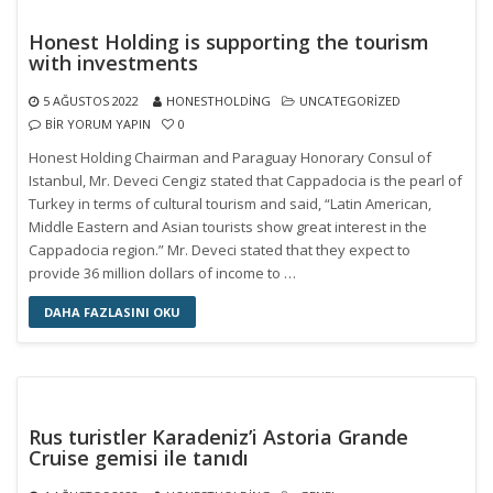
Honest Holding is supporting the tourism
with investments
5 AĞUSTOS 2022
HONESTHOLDING
UNCATEGORIZED
BIR YORUM YAPIN
0
Honest Holding Chairman and Paraguay Honorary Consul of
Istanbul, Mr. Deveci Cengiz stated that Cappadocia is the pearl of
Turkey in terms of cultural tourism and said, “Latin American,
Middle Eastern and Asian tourists show great interest in the
Cappadocia region.” Mr. Deveci stated that they expect to
provide 36 million dollars of income to …
DAHA FAZLASINI OKU
Rus turistler Karadeniz’i Astoria Grande
Cruise gemisi ile tanıdı