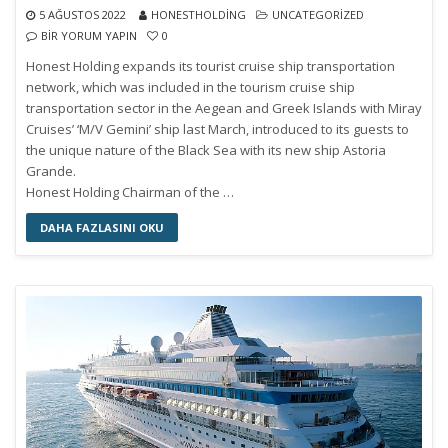
5 AĞUSTOS 2022
HONESTHOLDING
UNCATEGORIZED
BIR YORUM YAPIN
0
Honest Holding expands its tourist cruise ship transportation
network, which was included in the tourism cruise ship
transportation sector in the Aegean and Greek Islands with Miray
Cruises’ ‘M/V Gemini’ ship last March, introduced to its guests to
the unique nature of the Black Sea with its new ship Astoria
Grande.
Honest Holding Chairman of the …
DAHA FAZLASINI OKU