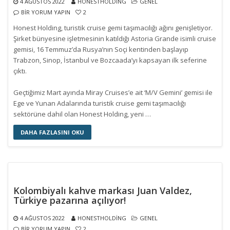
4 AĞUSTOS 2022
HONESTHOLDING
GENEL
BIR YORUM YAPIN
2
Honest Holding, turistik cruise gemi taşımacılığı ağını genişletiyor.
Şirket bünyesine işletmesinin katıldığı Astoria Grande isimli cruise
gemisi, 16 Temmuz’da Rusya’nın Soçi kentinden başlayıp
Trabzon, Sinop, İstanbul ve Bozcaada’yı kapsayan ilk seferine
çıktı.
Geçtiğimiz Mart ayında Miray Cruises’e ait ‘M/V Gemini’ gemisi ile
Ege ve Yunan Adalarında turistik cruise gemi taşımacılığı
sektörüne dahil olan Honest Holding, yeni …
DAHA FAZLASINI OKU
Kolombiyalı kahve markası Juan Valdez,
Türkiye pazarına açılıyor!
4 AĞUSTOS 2022
HONESTHOLDING
GENEL
BIR YORUM YAPIN
2