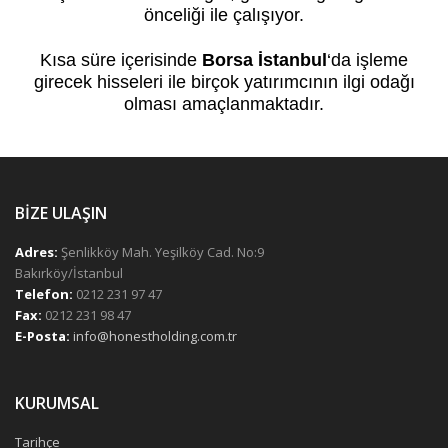
önceliği ile çalışıyor.
Kısa süre içerisinde
Borsa İstanbul
‘da işleme
girecek hisseleri ile birçok yatırımcının ilgi odağı
olması amaçlanmaktadır.
BİZE ULAŞIN
Adres:
Şenlikköy Mah. Yeşilköy Cad. No:9
Bakırköy/İstanbul
Telefon:
0212 231 97 47
Fax:
0212 231 98 47
E-Posta:
info@honestholding.com.tr
KURUMSAL
Tarihçe