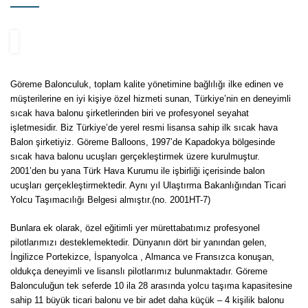
Göreme Balonculuk, toplam kalite yönetimine bağlılığı ilke edinen ve
müşterilerine en iyi kişiye özel hizmeti sunan, Türkiye’nin en deneyimli
sıcak hava balonu şirketlerinden biri ve profesyonel seyahat
işletmesidir. Biz Türkiye’de yerel resmi lisansa sahip ilk sıcak hava
Balon şirketiyiz. Göreme Balloons, 1997’de Kapadokya bölgesinde
sıcak hava balonu ucuşları gerçekleştirmek üzere kurulmuştur.
2001’den bu yana Türk Hava Kurumu ile işbirliği içerisinde balon
ucuşları gerçekleştirmektedir. Aynı yıl Ulaştırma Bakanlığından Ticari
Yolcu Taşımacılığı Belgesi almıştır.(no. 2001HT-7)
Bunlara ek olarak, özel eğitimli yer mürettabatımız profesyonel
pilotlarımızı desteklemektedir. Dünyanın dört bir yanından gelen,
İngilizce Portekizce, İspanyolca , Almanca ve Fransızca konuşan,
oldukça deneyimli ve lisanslı pilotlarımız bulunmaktadır. Göreme
Balonculuğun tek seferde 10 ila 28 arasında yolcu taşıma kapasitesine
sahip 11 büyük ticari balonu ve bir adet daha küçük – 4 kişilik balonu