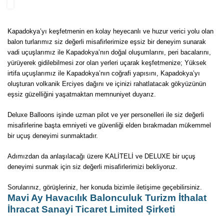
Kapadokya’yı keşfetmenin en kolay heyecanlı ve huzur verici yolu olan
balon turlarımız siz değerli misafirlerimize eşsiz bir deneyim sunarak
vadi uçuşlarımız ile Kapadokya’nın doğal oluşumlarını, peri bacalarını,
yürüyerek gidilebilmesi zor olan yerleri uçarak keşfetmenize; Yüksek
irtifa uçuşlarımız ile Kapadokya’nın coğrafi yapısını, Kapadokya’yı
oluşturan volkanik Erciyes dağını ve içinizi rahatlatacak gökyüzünün
eşsiz güzelliğini yaşatmaktan memnuniyet duyarız.
Deluxe Balloons işinde uzman pilot ve yer personelleri ile siz değerli
misafirlerine başta emniyeti ve güvenliği elden bırakmadan mükemmel
bir uçuş deneyimi sunmaktadır.
Adımızdan da anlaşılacağı üzere KALİTELİ ve DELUXE bir uçuş
deneyimi sunmak için siz değerli misafirlerimizi bekliyoruz.
Sorularınız, görüşleriniz, her konuda bizimle iletişime geçebilirsiniz.
Mavi Ay Havacılık Balonculuk Turizm İthalat
İhracat Sanayi Ticaret Limited Şirketi