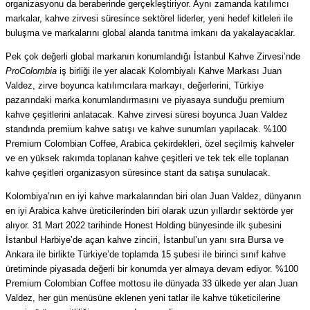
organizasyonu da beraberinde gerçekleştiriyor. Aynı zamanda katılımcı
markalar, kahve zirvesi süresince sektörel liderler, yeni hedef kitleleri ile
buluşma ve markalarını global alanda tanıtma imkanı da yakalayacaklar.
Pek çok değerli global markanın konumlandığı İstanbul Kahve Zirvesi’nde
ProColombia
iş birliği ile yer alacak Kolombiyalı Kahve Markası Juan
Valdez, zirve boyunca katılımcılara markayı, değerlerini, Türkiye
pazarındaki marka konumlandırmasını ve piyasaya sunduğu premium
kahve çeşitlerini anlatacak. Kahve zirvesi süresi boyunca Juan Valdez
standında premium kahve satışı ve kahve sunumları yapılacak. %100
Premium Colombian Coffee, Arabica çekirdekleri, özel seçilmiş kahveler
ve en yüksek rakımda toplanan kahve çeşitleri ve tek tek elle toplanan
kahve çeşitleri organizasyon süresince stant da satışa sunulacak.
Kolombiya’nın en iyi kahve markalarından biri olan Juan Valdez, dünyanın
en iyi Arabica kahve üreticilerinden biri olarak uzun yıllardır sektörde yer
alıyor. 31 Mart 2022 tarihinde Honest Holding bünyesinde ilk şubesini
İstanbul Harbiye’de açan kahve zinciri, İstanbul’un yanı sıra Bursa ve
Ankara ile birlikte Türkiye’de toplamda 15 şubesi ile birinci sınıf kahve
üretiminde piyasada değerli bir konumda yer almaya devam ediyor. %100
Premium Colombian Coffee mottosu ile dünyada 33 ülkede yer alan Juan
Valdez, her gün menüsüne eklenen yeni tatlar ile kahve tüketicilerine