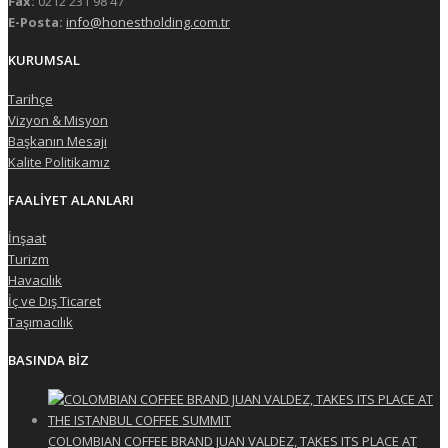
Fax:
0212 231 98 47
E-Posta:
info@honestholding.com.tr
KURUMSAL
Tarihçe
Vizyon & Misyon
Başkanın Mesajı
Kalite Politikamız
FAALİYET ALANLARI
İnşaat
Turizm
Havacılık
İç ve Dış Ticaret
Taşımacılık
BASINDA BİZ
COLOMBIAN COFFEE BRAND JUAN VALDEZ, TAKES ITS PLACE AT