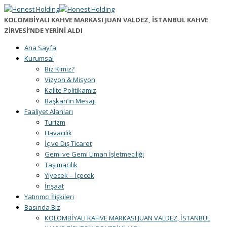
KOLOMBİYALI KAHVE MARKASI JUAN VALDEZ, İSTANBUL KAHVE
ZİRVESİ’NDE YERİNİ ALDI
Ana Sayfa
Kurumsal
Biz Kimiz?
Vizyon & Misyon
Kalite Politikamız
Başkan’ın Mesajı
Faaliyet Alanları
Turizm
Havacılık
İç ve Dış Ticaret
Gemi ve Gemi Liman İşletmeciliği
Taşımacılık
Yiyecek – İçecek
İnşaat
Yatırımcı İlişkileri
Basında Biz
KOLOMBİYALI KAHVE MARKASI JUAN VALDEZ, İSTANBUL