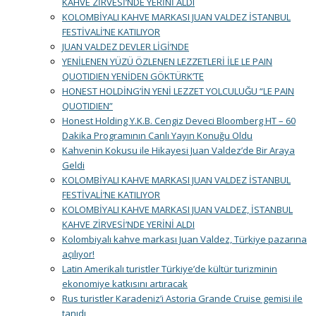
KAHVE ZİRVESİ’NDE YERİNİ ALDI
KOLOMBİYALI KAHVE MARKASI JUAN VALDEZ İSTANBUL
FESTİVALİ’NE KATILIYOR
JUAN VALDEZ DEVLER LİGİ’NDE
YENİLENEN YÜZÜ ÖZLENEN LEZZETLERİ İLE LE PAIN
QUOTIDIEN YENİDEN GÖKTÜRK’TE
HONEST HOLDİNG’İN YENİ LEZZET YOLCULUĞU “LE PAIN
QUOTIDIEN”
Honest Holding Y.K.B. Cengiz Deveci Bloomberg HT – 60
Dakika Programının Canlı Yayın Konuğu Oldu
Kahvenin Kokusu ile Hikayesi Juan Valdez’de Bir Araya
Geldi
KOLOMBİYALI KAHVE MARKASI JUAN VALDEZ İSTANBUL
FESTİVALİ’NE KATILIYOR
KOLOMBİYALI KAHVE MARKASI JUAN VALDEZ, İSTANBUL
KAHVE ZİRVESİ’NDE YERİNİ ALDI
Kolombiyalı kahve markası Juan Valdez, Türkiye pazarına
açılıyor!
Latin Amerikalı turistler Türkiye’de kültür turizminin
ekonomiye katkısını artıracak
Rus turistler Karadeniz’i Astoria Grande Cruise gemisi ile
tanıdı