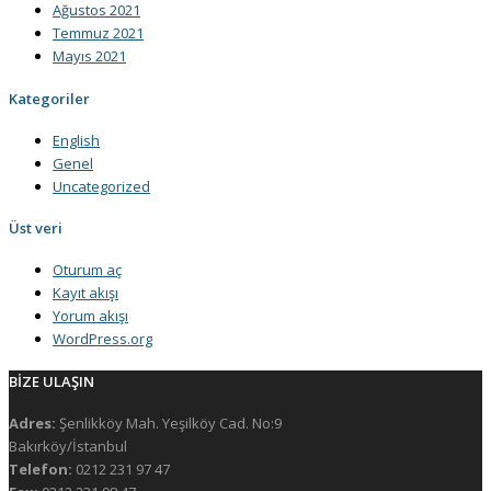
Ağustos 2021
Temmuz 2021
Mayıs 2021
Kategoriler
English
Genel
Uncategorized
Üst veri
Oturum aç
Kayıt akışı
Yorum akışı
WordPress.org
BİZE ULAŞIN
Adres:
Şenlikköy Mah. Yeşilköy Cad. No:9
Bakırköy/İstanbul
Telefon:
0212 231 97 47