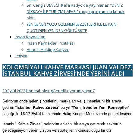
Sn. Cengiz DEVECİ, Kafa Radyo’da yayınlanan “DENİZ
DİKKAYA İLE TURİZM KAFASI” radyo programına konuk
oldu.
YENİLENEN YÜZÜ ÖZLENEN LEZZETLERİ İLE LE PAIN
QUOTIDIEN YENİDEN GÖKTÜRK’TE
İnsan Kaynakları
İnsan Kaynakları Politikası
Honest Holding Kariyer
İletişim
KOLOMBİYALI KAHVE MARKASI JUAN VALDEZ,
İSTANBUL KAHVE ZİRVESİ’NDE YERİNİ ALDI
20 Eylül 2023
honestholding
Genel
Bir yorum yapın
7
Sektörün önde gelen şirketlerini, markaları ve iş insanlarını bir araya
getiren “
İstanbul Kahve Zirvesi
” bu yıl “
Yeni Trendler Yeni Konseptler
”
başlığı ile
16-17 Eylül
tarihlerinde Haliç Kongre Merkezi’nde gerçekleşiyor.
İstanbul Kahve Zirvesi
,
sektörün enlerini bir araya getirerek sektörün
geleceğineyön veren vizyon ve stratejilerin konuşulduğu bir dizi